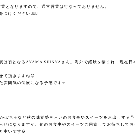
切営業となりますので、通常営業は行なっておりません。
ください🙇🏻‍♀️
の個展は初となるAYAMA SHINYAさん。海外で経験を積まれ、現在
せて頂きますね😌
た雰囲気の個展になる予感です✨
、かぼちゃなど秋の味覚勢ぞろいのお食事やスイーツをお出しする
らせになりますが、旬のお食事やスイーツご用意してお待ちしてお
と幸いです🌰