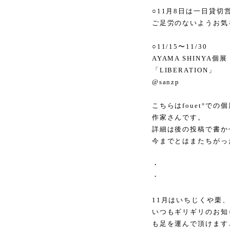
○11月8日は一日貸
ご足労のないようお気をつけ
○11/15〜11/30
AYAMA SHINYA個展
「LIBERATION」
@sanzp
こちらはfouet°で
作家さんです。
詳細は後の投稿で書か
今までとはまたちがっ
・
・
11月はいちじくや栗
いつもギリギリのお知
も足を運んで頂けます