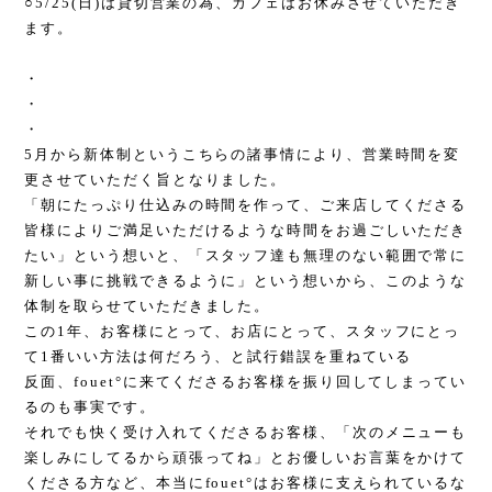
○5/25(日)は貸切営業の為、カフェはお休みさせていただき
ます。
・
・
・
5月から新体制というこちらの諸事情により、営業時間を変
更させていただく旨となりました。
「朝にたっぷり仕込みの時間を作って、ご来店してくださる
皆様によりご満足いただけるような時間をお過ごしいただき
たい」という想いと、「スタッフ達も無理のない範囲で常に
新しい事に挑戦できるように」という想いから、このような
体制を取らせていただきました。
この1年、お客様にとって、お店にとって、スタッフにとっ
て1番いい方法は何だろう、と試行錯誤を重ねている
反面、fouet°に来てくださるお客様を振り回してしまってい
るのも事実です。
それでも快く受け入れてくださるお客様、「次のメニューも
楽しみにしてるから頑張ってね」とお優しいお言葉をかけて
くださる方など、本当にfouet°はお客様に支えられているな