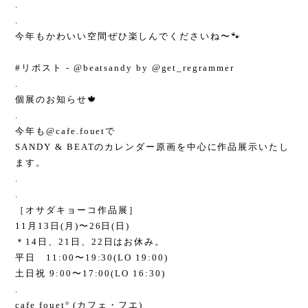
.
.
今年もかわいい空間ぜひ楽しんでくださいね〜🐾
#リポスト
-
@beatsandy
by
@get_regrammer
.
個展のお知らせ🍁
.
今年も
@cafe.fouet
で
SANDY & BEATのカレンダー原画を中心に作品展示いたし
ます。
.
.
［オサダキョーコ作品展］
11月13日(月)〜26日(日)
＊14日、21日、22日はお休み。
平日 11:00〜19:30(LO 19:00)
土日祝 9:00〜17:00(LO 16:30)
.
cafe fouet° (カフェ・フエ)